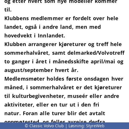
og etter hvert som nye modeller kommer
til.
Klubbens medlemmer er fordelt over hele
landet, også i andre land, men med
hovedvekt i Innlandet.
Klubben arrangerer kjøreturer og treff hele
sommerhalvåret, samt delmarked/Volvotreff
to ganger i året i månedsskifte april/mai og
august/september hvert år.
Medlemsmøter holdes første onsdagen hver
måned, i sommerhalvåret er det kjøreturer
til kulturbegivenheter, museér eller andre
aktiviteter, eller en tur ut i den fri
natur.
Foran alle turer blir det avtalt
oppmøtested, og felles avreise derfra.
© Classic Volvo Club | Løsning:
StyreWeb