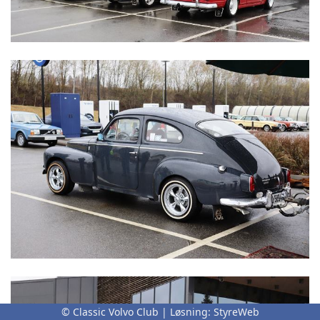
© Classic Volvo Club | Løsning:
StyreWeb