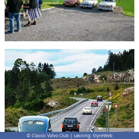
© Classic Volvo Club | Løsning:
StyreWeb