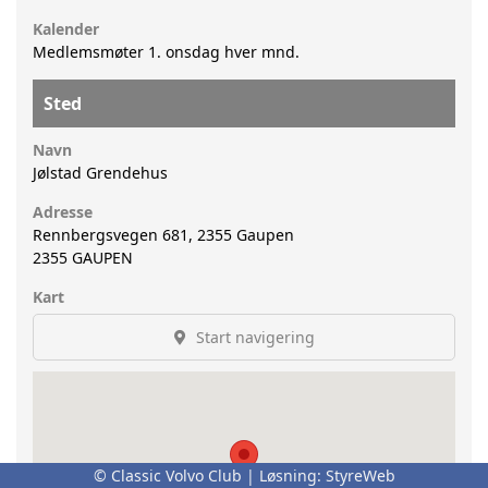
Kalender
Medlemsmøter 1. onsdag hver mnd.
Sted
Navn
Jølstad Grendehus
Adresse
Rennbergsvegen 681, 2355 Gaupen
2355
GAUPEN
Kart
Start navigering
© Classic Volvo Club | Løsning:
StyreWeb