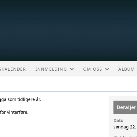
TSKALENDER
INNMELDING
OM OSS
ALBUM
INNMELDING
OM KLUBBEN
ga som tidligere år.
LMK/FORSIKRING
Detaljer
or vinterføre.
Dato
søndag 22.