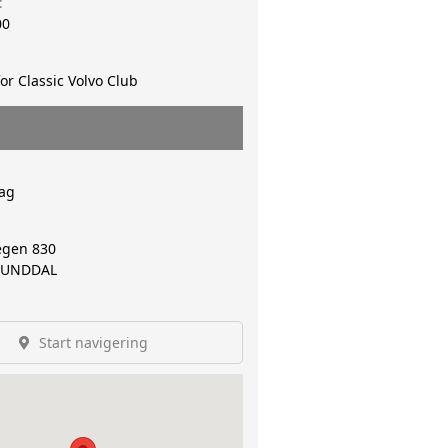
t
00
for Classic Volvo Club
ag
gen 830
UNDDAL
Start navigering