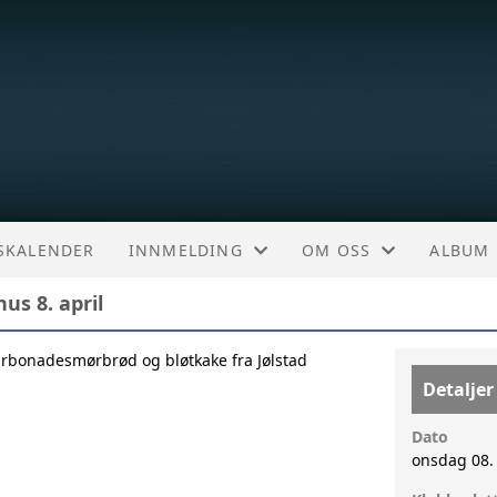
TSKALENDER
INNMELDING
OM OSS
ALBUM
us 8. april
INNMELDING
OM KLUBBEN
arbonadesmørbrød og bløtkake fra Jølstad
LMK/FORSIKRING
Detaljer
Dato
onsdag 08. 