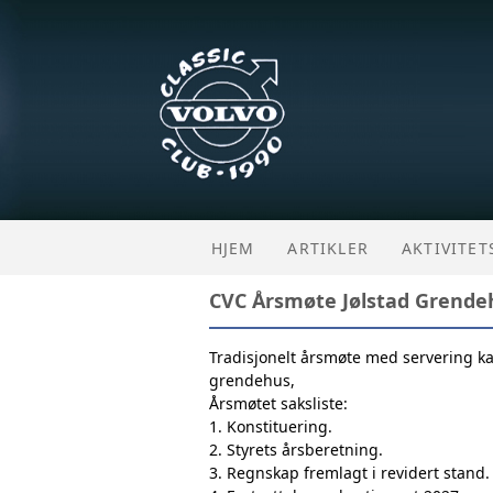
HJEM
ARTIKLER
AKTIVITE
CVC Årsmøte Jølstad Grendeh
Tradisjonelt årsmøte med servering k
grendehus,
Årsmøtet saksliste:
1. Konstituering.
2. Styrets årsberetning.
3. Regnskap fremlagt i revidert stand.