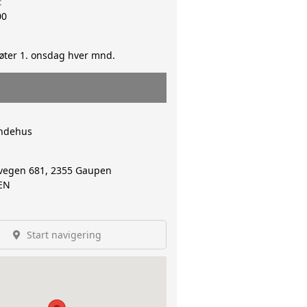
t
00
er 1. onsdag hver mnd.
endehus
vegen 681, 2355 Gaupen
EN
Start navigering