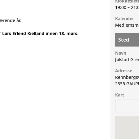
Klokkeslet
19:00
–
21:
Kalender
værende år.
Medlemsmøt
 Lars Erlend Kielland innen 18. mars.
Sted
Navn
Jølstad Gr
Adresse
Rennbergs
2355
GAUP
Kart